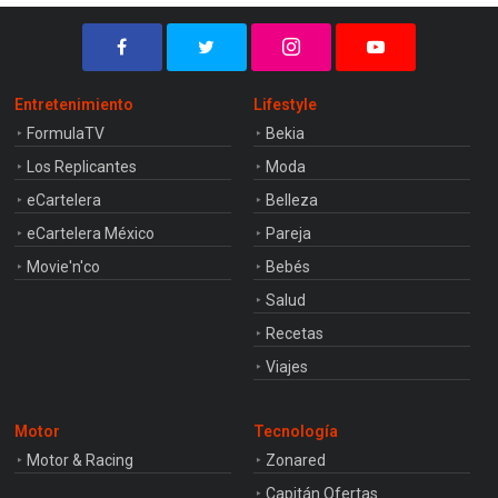
Entretenimiento
Lifestyle
FormulaTV
Bekia
Los Replicantes
Moda
eCartelera
Belleza
eCartelera México
Pareja
Movie'n'co
Bebés
Salud
Recetas
Viajes
Motor
Tecnología
Motor & Racing
Zonared
Capitán Ofertas