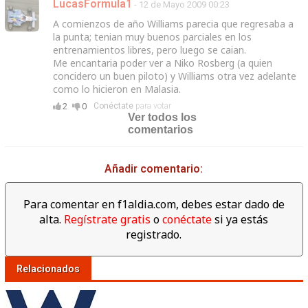
LucasFormula1
- 12 de Mayo 2009 00:23
A comienzos de año Williams parecia que regresaba a
la punta; tenian muy buenos parciales en los
entrenamientos libres, pero luego se caian.
Me encantaria poder ver a Niko Rosberg (a quien
concidero un buen piloto) y Williams otra vez adelante
como lo hicieron en Malasia.
2
0
Conéctate
para votar
Ver todos los
comentarios
Añadir comentario:
Para comentar en f1aldia.com, debes estar dado de
alta.
Regístrate gratis
o
conéctate
si ya estás
registrado.
Relacionados