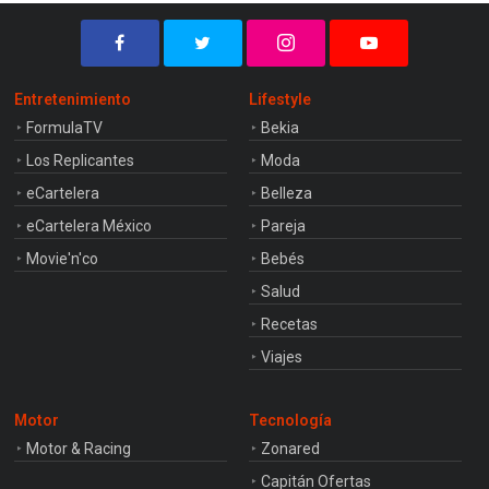
Entretenimiento
Lifestyle
FormulaTV
Bekia
Los Replicantes
Moda
eCartelera
Belleza
eCartelera México
Pareja
Movie'n'co
Bebés
Salud
Recetas
Viajes
Motor
Tecnología
Motor & Racing
Zonared
Capitán Ofertas