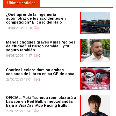
Últimas noticias
¿Qué aprende la ingeniería
automotriz de los accidentes en
competición? El caso del Halo
14/04/2026 11:20
0
Menos choques graves y más "golpes
de ciudad": el riesgo cambia... y tu
seguro también
04/03/2026 11:17
0
Charles Leclerc domina ambas
sesiones de Libres en su GP de casa
23/05/2025 18:01
2
OFICIAL: Yuki Tsunoda reemplazará a
Lawson en Red Bull; el neozelandés
baja a VisaCashApp Racing Bulls
27/03/2025 10:41
0