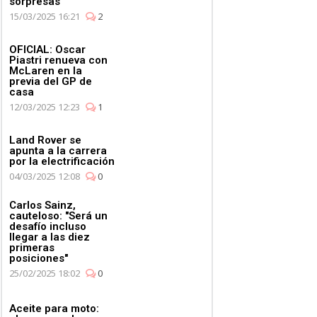
sorpresas
15/03/2025 16:21
2
OFICIAL: Oscar
Piastri renueva con
McLaren en la
previa del GP de
casa
12/03/2025 12:23
1
Land Rover se
apunta a la carrera
por la electrificación
04/03/2025 12:08
0
Carlos Sainz,
cauteloso: "Será un
desafío incluso
llegar a las diez
primeras
posiciones"
25/02/2025 18:02
0
Aceite para moto: