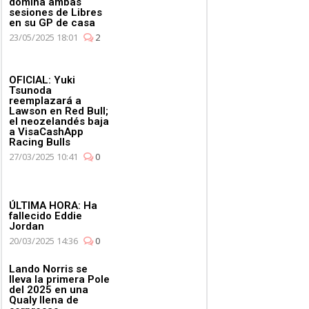
domina ambas
sesiones de Libres
en su GP de casa
23/05/2025 18:01
2
OFICIAL: Yuki
Tsunoda
reemplazará a
Lawson en Red Bull;
el neozelandés baja
a VisaCashApp
Racing Bulls
27/03/2025 10:41
0
ÚLTIMA HORA: Ha
fallecido Eddie
Jordan
20/03/2025 14:36
0
Lando Norris se
lleva la primera Pole
del 2025 en una
Qualy llena de