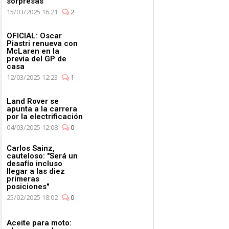
sorpresas
15/03/2025 16:21
2
OFICIAL: Oscar
Piastri renueva con
McLaren en la
previa del GP de
casa
12/03/2025 12:23
1
Land Rover se
apunta a la carrera
por la electrificación
04/03/2025 12:08
0
Carlos Sainz,
cauteloso: "Será un
desafío incluso
llegar a las diez
primeras
posiciones"
25/02/2025 18:02
0
Aceite para moto: