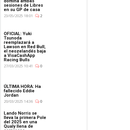
domina ambas
sesiones de Libres
en su GP de casa
23/05/2025 18:01
2
OFICIAL: Yuki
Tsunoda
reemplazará a
Lawson en Red Bull;
el neozelandés baja
a VisaCashApp
Racing Bulls
27/03/2025 10:41
0
ÚLTIMA HORA: Ha
fallecido Eddie
Jordan
20/03/2025 14:36
0
Lando Norris se
lleva la primera Pole
del 2025 en una
Qualy llena de