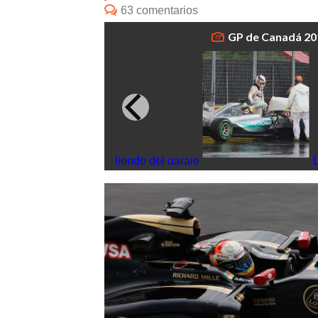
63 comentarios
GP de Canadá 201
Will Stevens saliendo del garaje
L