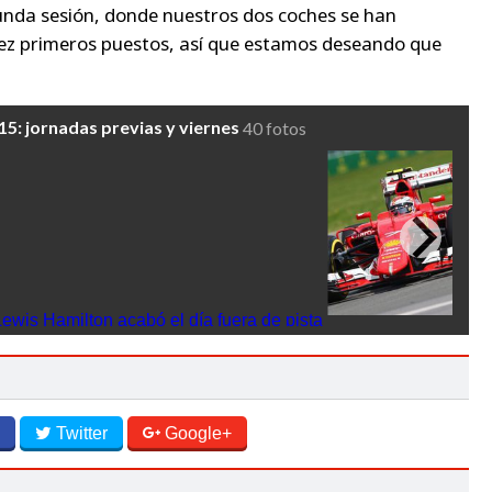
gunda sesión, donde nuestros dos coches se han
ez primeros puestos, así que estamos deseando que
5: jornadas previas y viernes
40 fotos
ewis Hamilton acabó el día fuera de pista
Räikkönen rueda en 
los Libres 2
Twitter
Google+