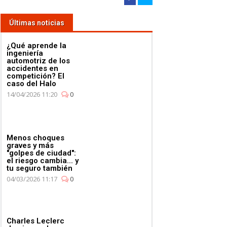
Últimas noticias
¿Qué aprende la
ingeniería
automotriz de los
accidentes en
competición? El
caso del Halo
14/04/2026 11:20
0
Kimi
Montreal en
Nico Hülkenberg
Nico Hülkenberg se
Kimi 
acaba ootimista su
pasa de frenada en
fugaz 
Menos choques
viernes en Canadá
Montreal
grada
graves y más
"golpes de ciudad":
el riesgo cambia... y
tu seguro también
04/03/2026 11:17
0
Charles Leclerc