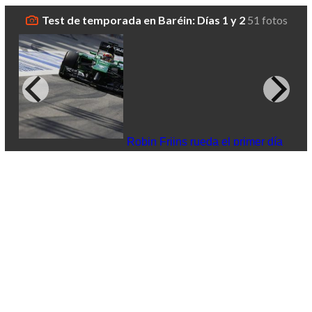
Test de temporada en Baréin: Días 1 y 2
51 fotos
R03
Robin Frijns rueda el primer día
de test
Ro
al