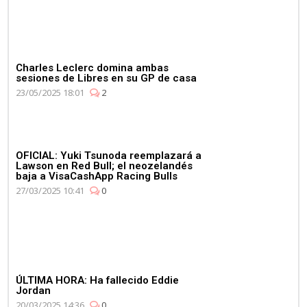
Charles Leclerc domina ambas
sesiones de Libres en su GP de casa
23/05/2025 18:01
2
OFICIAL: Yuki Tsunoda reemplazará a
Lawson en Red Bull; el neozelandés
baja a VisaCashApp Racing Bulls
27/03/2025 10:41
0
ÚLTIMA HORA: Ha fallecido Eddie
Jordan
20/03/2025 14:36
0