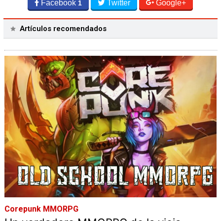
Facebook
Twitter
Google+
1
Artículos recomendados
Corepunk MMORPG