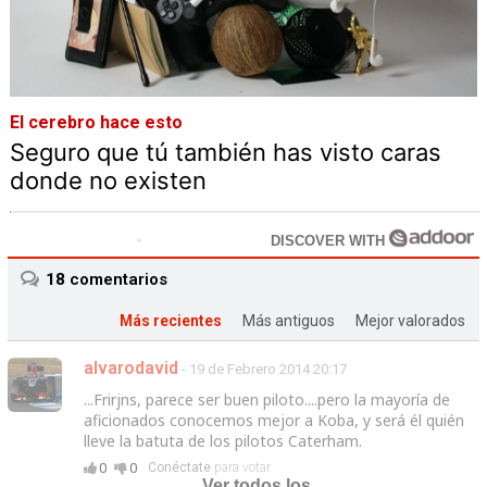
El cerebro hace esto
Seguro que tú también has visto caras
donde no existen
DISCOVER WITH
18
comentarios
Más recientes
Más antiguos
Mejor valorados
alvarodavid
- 19 de Febrero 2014 20:17
...Frirjns, parece ser buen piloto....pero la mayoría de
aficionados conocemos mejor a Koba, y será él quién
lleve la batuta de los pilotos Caterham.
0
0
Conéctate
para votar
Ver todos los