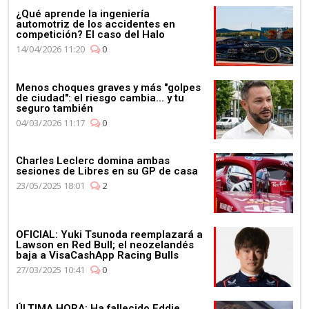
¿Qué aprende la ingeniería
automotriz de los accidentes en
competición? El caso del Halo
14/04/2026 11:20
0
Menos choques graves y más "golpes
de ciudad": el riesgo cambia... y tu
seguro también
04/03/2026 11:17
0
Charles Leclerc domina ambas
sesiones de Libres en su GP de casa
23/05/2025 18:01
2
OFICIAL: Yuki Tsunoda reemplazará a
Lawson en Red Bull; el neozelandés
baja a VisaCashApp Racing Bulls
27/03/2025 10:41
0
ÚLTIMA HORA: Ha fallecido Eddie