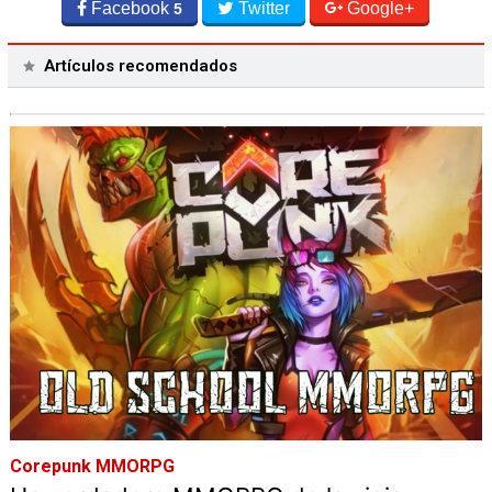
Facebook
Twitter
Google+
5
Artículos recomendados
Corepunk MMORPG