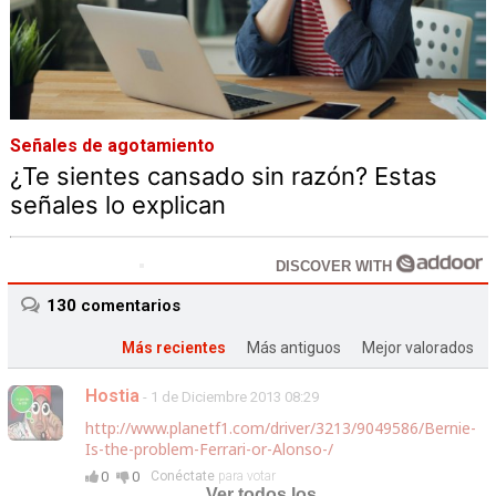
Señales de agotamiento
¿Te sientes cansado sin razón? Estas
señales lo explican
DISCOVER WITH
130
comentarios
Más recientes
Más antiguos
Mejor valorados
Hostia
- 1 de Diciembre 2013 08:29
http://www.planetf1.com/driver/3213/9049586/Bernie-
Is-the-problem-Ferrari-or-Alonso-/
0
0
Conéctate
para votar
Ver todos los