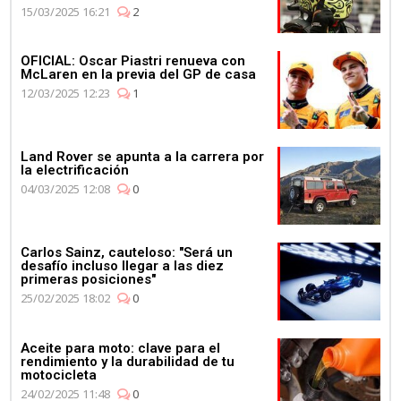
15/03/2025 16:21
2
OFICIAL: Oscar Piastri renueva con
McLaren en la previa del GP de casa
12/03/2025 12:23
1
Land Rover se apunta a la carrera por
la electrificación
04/03/2025 12:08
0
Carlos Sainz, cauteloso: "Será un
desafío incluso llegar a las diez
primeras posiciones"
25/02/2025 18:02
0
Aceite para moto: clave para el
rendimiento y la durabilidad de tu
motocicleta
24/02/2025 11:48
0