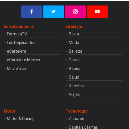
Entretenimiento
Lifestyle
FormulaTV
Bekia
Los Replicantes
Moda
eCartelera
Belleza
eCartelera México
Pareja
Movie'n'co
Bebés
Salud
Recetas
Viajes
Motor
Tecnología
Motor & Racing
Zonared
Capitán Ofertas