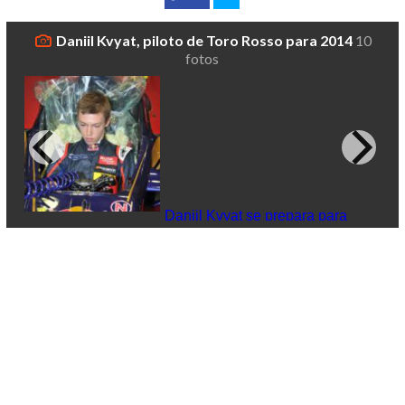
Daniil Kvyat, piloto de Toro Rosso para 2014
10
fotos
Daniil Kvyat se prepara para
subirse al Toro Rosso
Da
co
Si