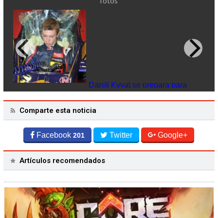
fotos
Daniil Kvyat se prepara para
subirse al Toro Rosso
Da
co
Comparte esta noticia
Si
Facebook
Twitter
Google+
201
Artículos recomendados