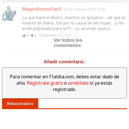
MagicAlonsoFan3
- 23 de Octubre 2013 23:35
Lo que hace el dinero...muchos se quejaron ....de que la
muerte de Maria...fue por la causa de ser mujer.... y No
estar preparada para la F1....os acostais juntos.
1
1
Conéctate
para votar
Ver todos los
comentarios
Añadir comentario:
Para comentar en f1aldia.com, debes estar dado de
alta.
Regístrate gratis
o
conéctate
si ya estás
registrado.
Relacionados