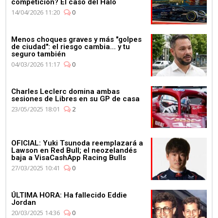
competición? El caso del Halo
14/04/2026 11:20
0
Menos choques graves y más "golpes
de ciudad": el riesgo cambia... y tu
seguro también
04/03/2026 11:17
0
Charles Leclerc domina ambas
sesiones de Libres en su GP de casa
23/05/2025 18:01
2
OFICIAL: Yuki Tsunoda reemplazará a
Lawson en Red Bull; el neozelandés
baja a VisaCashApp Racing Bulls
27/03/2025 10:41
0
ÚLTIMA HORA: Ha fallecido Eddie
Jordan
20/03/2025 14:36
0