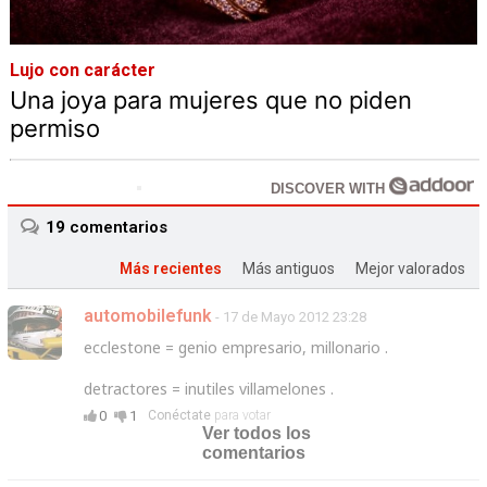
Lujo con carácter
Una joya para mujeres que no piden
permiso
DISCOVER WITH
19
comentarios
Más recientes
Más antiguos
Mejor valorados
automobilefunk
- 17 de Mayo 2012 23:28
ecclestone = genio empresario, millonario .
detractores = inutiles villamelones .
0
1
Conéctate
para votar
Ver todos los
comentarios