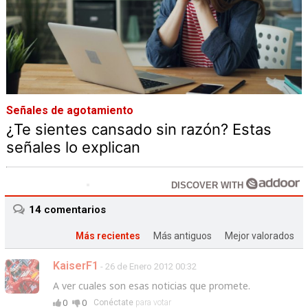
Señales de agotamiento
¿Te sientes cansado sin razón? Estas
señales lo explican
DISCOVER WITH
14
comentarios
Más recientes
Más antiguos
Mejor valorados
KaiserF1
- 26 de Enero 2012 00:32
A ver cuales son esas noticias que promete.
0
0
Conéctate
para votar