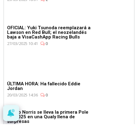
OFICIAL: Yuki Tsunoda reemplazará a
Lawson en Red Bull; el neozelandés
baja a VisaCashApp Racing Bulls
27/03/2025 10:41
0
ÚLTIMA HORA: Ha fallecido Eddie
Jordan
20/03/2025 14:36
0
Lando Norris se lleva la primera Pole
del 2025 en una Qualy llena de
sorpresas
15/03/2025 16:21
2