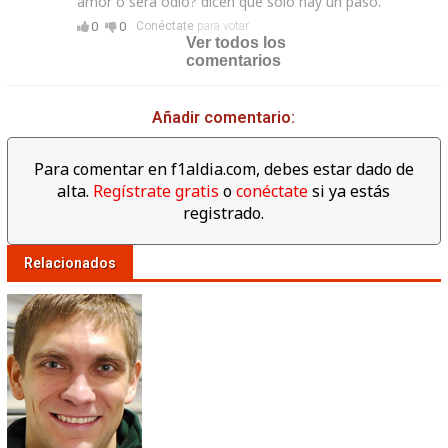
amor o será odio? dicen que solo hay un paso.
0
0
Conéctate
para votar
Ver todos los
comentarios
Añadir comentario:
Para comentar en f1aldia.com, debes estar dado de
alta.
Regístrate gratis
o
conéctate
si ya estás
registrado.
Relacionados