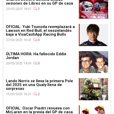
sesiones de Libres en su GP de casa
23/05/2025 18:01
2
OFICIAL: Yuki Tsunoda reemplazará a
Lawson en Red Bull; el neozelandés
baja a VisaCashApp Racing Bulls
27/03/2025 10:41
0
ÚLTIMA HORA: Ha fallecido Eddie
Jordan
20/03/2025 14:36
0
Lando Norris se lleva la primera Pole
del 2025 en una Qualy llena de
sorpresas
15/03/2025 16:21
2
OFICIAL: Oscar Piastri renueva con
McLaren en la previa del GP de casa