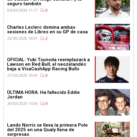
seguro también
04/03/2026 11:17
0
Charles Leclerc domina ambas
sesiones de Libres en su GP de casa
23/05/2025 18:01
2
OFICIAL: Yuki Tsunoda reemplazará a
Lawson en Red Bull; el neozelandés
baja a VisaCashApp Racing Bulls
27/03/2025 10:41
0
ÚLTIMA HORA: Ha fallecido Eddie
Jordan
20/03/2025 14:36
0
Lando Norris se lleva la primera Pole
del 2025 en una Qualy llena de
sorpresas