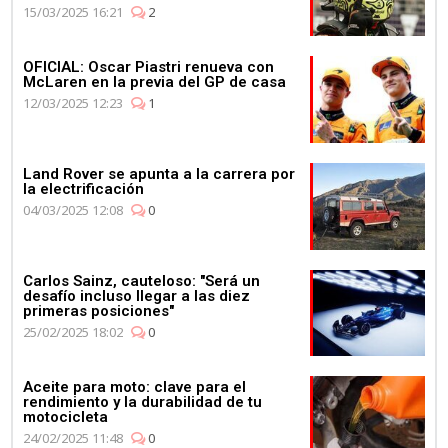
15/03/2025 16:21
2
OFICIAL: Oscar Piastri renueva con
McLaren en la previa del GP de casa
12/03/2025 12:23
1
Land Rover se apunta a la carrera por
la electrificación
04/03/2025 12:08
0
Carlos Sainz, cauteloso: "Será un
desafío incluso llegar a las diez
primeras posiciones"
25/02/2025 18:02
0
Aceite para moto: clave para el
rendimiento y la durabilidad de tu
motocicleta
24/02/2025 11:48
0