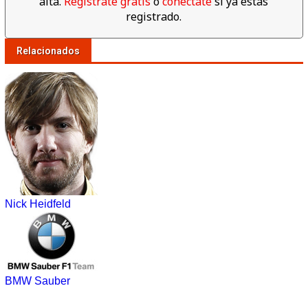
alta.
Regístrate gratis
o
conéctate
si ya estás
registrado.
Relacionados
Nick Heidfeld
BMW Sauber