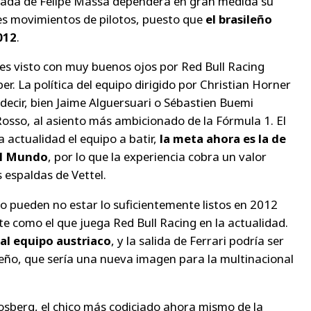
rada de Felipe Massa dependerá en gran medida su
tes movimientos de pilotos, puesto que
el brasileño
012
.
s visto con muy buenos ojos por Red Bull Racing
 La política del equipo dirigido por Christian Horner
decir, bien Jaime Alguersuari o Sébastien Buemi
Rosso, al asiento más ambicionado de la Fórmula 1. El
 actualidad el equipo a batir,
la meta ahora es la de
el Mundo
, por lo que la experiencia cobra un valor
 espaldas de Vettel.
o pueden no estar lo suficientemente listos en 2012
e como el que juega Red Bull Racing en la actualidad.
al equipo austriaco
, y la salida de Ferrari podría ser
leño, que sería una nueva imagen para la multinacional
osberg, el chico más codiciado ahora mismo de la