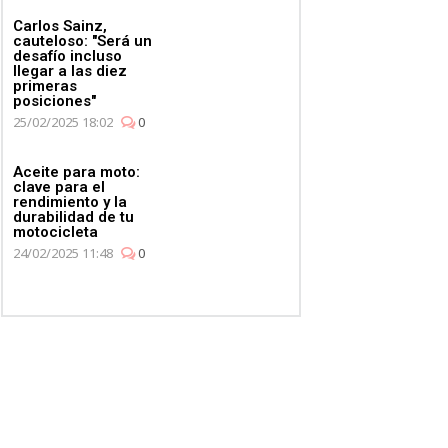
Carlos Sainz,
cauteloso: "Será un
desafío incluso
llegar a las diez
primeras
posiciones"
25/02/2025 18:02
0
Aceite para moto:
clave para el
rendimiento y la
durabilidad de tu
motocicleta
24/02/2025 11:48
0