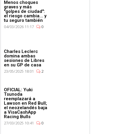
Menos choques
graves y más
"golpes de ciudad":
el riesgo cambia... y
tu seguro también
04/03/2026 11:17
0
Charles Leclerc
domina ambas
sesiones de Libres
en su GP de casa
23/05/2025 18:01
2
OFICIAL: Yuki
Tsunoda
reemplazará a
Lawson en Red Bull;
el neozelandés baja
a VisaCashApp
Racing Bulls
27/03/2025 10:41
0