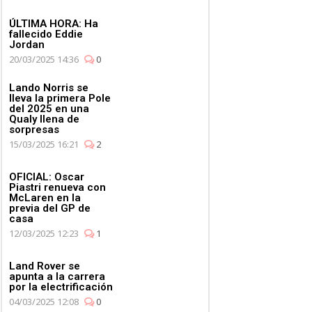
ÚLTIMA HORA: Ha
fallecido Eddie
Jordan
20/03/2025 14:36
0
Lando Norris se
lleva la primera Pole
del 2025 en una
Qualy llena de
sorpresas
15/03/2025 16:21
2
OFICIAL: Oscar
Piastri renueva con
McLaren en la
previa del GP de
casa
12/03/2025 12:23
1
Land Rover se
apunta a la carrera
por la electrificación
04/03/2025 12:08
0